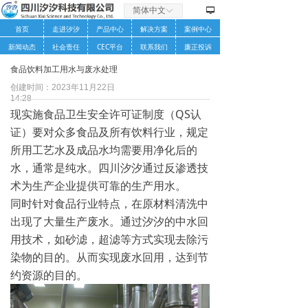
简体中文
ꀅ
넡
首页
走进汐汐
产品中心
解决方案
案例中心
新闻动态
社会责任
CEC平台
联系我们
廉正投诉
食品饮料加工用水与废水处理
创建时间：
2023年11月22日
14:28
现实施食品卫生安全许可证制度（QS认
证）要对众多食品及所有饮料行业，规定
所用工艺水及成品水均需要用净化后的
水，通常是纯水。四川汐汐通过反渗透技
术为生产企业提供可靠的生产用水。
同时针对食品行业特点，在原材料清洗中
出现了大量生产废水。通过汐汐的中水回
用技术，如砂滤，超滤等方式实现去除污
染物的目的。从而实现废水回用，达到节
约资源的目的。