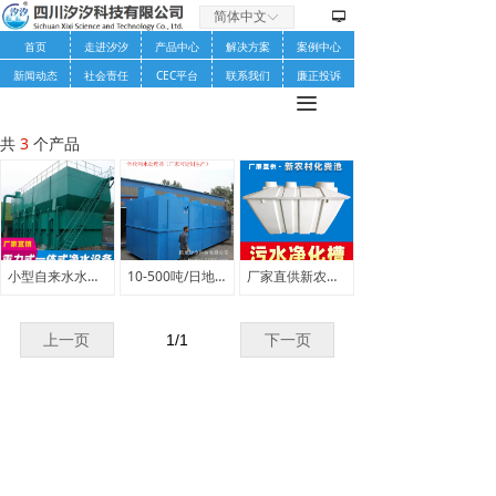
简体中文
ꀅ
넡
首页
走进汐汐
产品中心
解决方案
案例中心
新闻动态
社会责任
CEC平台
联系我们
廉正投诉
끀
共
3
个产品
小型自来水水厂重力式一体化净水农村饮用水生活用水净化处理设备
10-500吨/日地埋式一体化污水处理
厂家直供新农村小型一体化污水净化槽生活污水二八式微动力净化槽
上一页
1
/
1
下一页