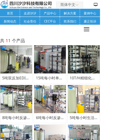
简体中文
ꀅ
넡
首页
走进汐汐
产品中心
解决方案
案例中心
新闻动态
社会责任
CEC平台
联系我们
廉正投诉
끀
共
11
个产品
5吨双反加EDI装置超纯水设备
15吨每小时单级反渗透设备
10T/H精细化工行业纯水设备 单级反渗透纯水设备 工业纯水设备
8吨每小时反渗透纯水设备
6吨每小时反渗透纯水设备
5吨每小时生活用水纯水设备